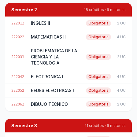
Semestre 2
18 créditos · 6 materias
INGLES II
Obligatoria
2 UC
222012
MATEMATICAS II
Obligatoria
4 UC
222022
PROBLEMATICA DE LA
CIENCIA Y LA
Obligatoria
2 UC
222031
TECNOLOGIA
ELECTRONICA I
Obligatoria
4 UC
222042
REDES ELECTRICAS I
Obligatoria
4 UC
222052
DIBUJO TECNICO
Obligatoria
2 UC
222062
Semestre 3
21 créditos · 6 materias