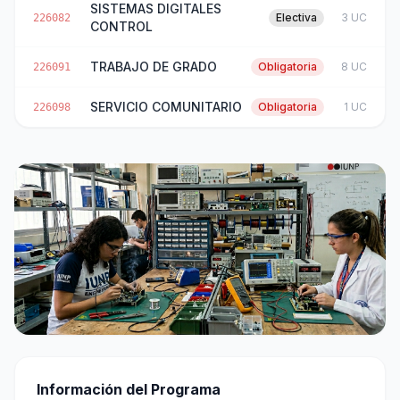
SISTEMAS DIGITALES
Electiva
3 UC
226082
CONTROL
TRABAJO DE GRADO
Obligatoria
8 UC
226091
SERVICIO COMUNITARIO
Obligatoria
1 UC
226098
Información del Programa