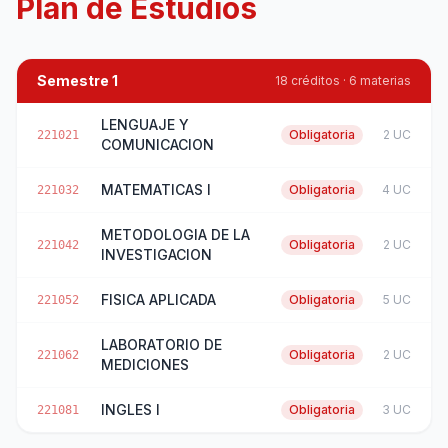
Plan de Estudios
Semestre 1
18 créditos · 6 materias
LENGUAJE Y
Obligatoria
2 UC
221021
COMUNICACION
MATEMATICAS I
Obligatoria
4 UC
221032
METODOLOGIA DE LA
Obligatoria
2 UC
221042
INVESTIGACION
FISICA APLICADA
Obligatoria
5 UC
221052
LABORATORIO DE
Obligatoria
2 UC
221062
MEDICIONES
INGLES I
Obligatoria
3 UC
221081