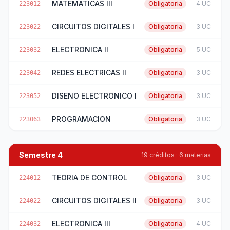
MATEMATICAS III
Obligatoria
4 UC
223012
CIRCUITOS DIGITALES I
Obligatoria
3 UC
223022
ELECTRONICA II
Obligatoria
5 UC
223032
REDES ELECTRICAS II
Obligatoria
3 UC
223042
DISENO ELECTRONICO I
Obligatoria
3 UC
223052
PROGRAMACION
Obligatoria
3 UC
223063
Semestre 4
19 créditos · 6 materias
TEORIA DE CONTROL
Obligatoria
3 UC
224012
CIRCUITOS DIGITALES II
Obligatoria
3 UC
224022
ELECTRONICA III
Obligatoria
4 UC
224032