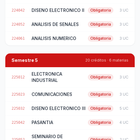
DISENO ELECTRONICO II
Obligatoria
3 UC
224042
ANALISIS DE SENALES
Obligatoria
3 UC
224052
ANALISIS NUMERICO
Obligatoria
3 UC
224061
Semestre 5
20 créditos · 6 materias
ELECTRONICA
Obligatoria
3 UC
225012
INDUSTRIAL
COMUNICACIONES
Obligatoria
3 UC
225023
DISENO ELECTRONICO III
Obligatoria
5 UC
225032
PASANTIA
Obligatoria
4 UC
225042
SEMINARIO DE
Obligatoria
2 UC
225052