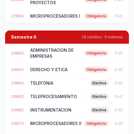
PROYECTOS
MICROPROCESADORES I
Obligatoria
3 UC
225063
Semestre 6
28 créditos · 9 materias
ADMINISTRACION DE
Obligatoria
2 UC
226023
EMPRESAS
DERECHO Y ETICA
Obligatoria
2 UC
226032
TELEFONIA
Electiva
3 UC
226042
TELEPROCESAMIENTO
Electiva
3 UC
226052
INSTRUMENTACION
Electiva
3 UC
226062
MICROPROCESADORES II
Obligatoria
3 UC
226073